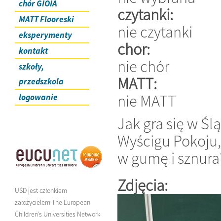
chór GIOIA
czytanki:
MATT Flooreski
nie czytanki
eksperymenty
chor:
kontakt
nie chór
szkoły,
MATT:
przedszkola
nie MATT
logowanie
Jak gra się w Ś
Wyścigu Pokoju, 
w gumę i sznura
Zdjęcia:
UŚD jest członkiem
założycielem The European
Children’s Universities Network