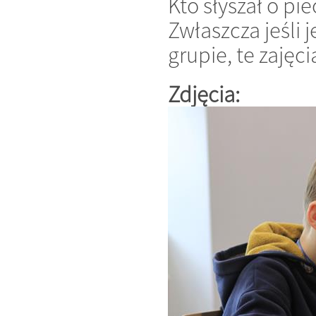
Kto słyszał o pi
Zwłaszcza jeśli j
grupie, te zaję
Zdjęcia: