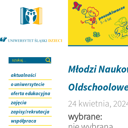
Młodzi Nauk
aktualności
Oldschoolow
o uniwersytecie
oferta edukacyjna
24 kwietnia, 202
zajęcia
zapisy/rekrutacja
wybrane:
współpraca
nie wybrana