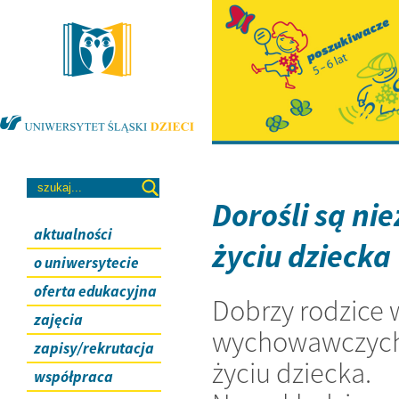
Dorośli są ni
aktualności
życiu dziecka
o uniwersytecie
oferta edukacyjna
Dobrzy rodzice 
zajęcia
wychowawczych,
zapisy/rekrutacja
życiu dziecka.
współpraca