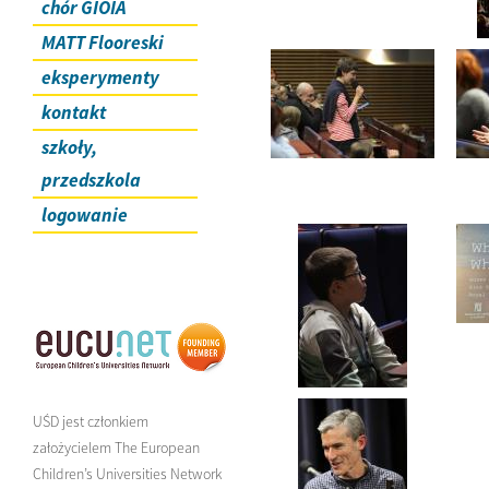
chór GIOIA
MATT Flooreski
eksperymenty
kontakt
szkoły,
przedszkola
logowanie
UŚD jest członkiem
założycielem The European
Children’s Universities Network