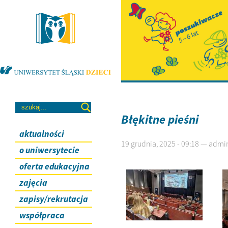
Błękitne pieśni
aktualności
19 grudnia, 2025 - 09:18 — admi
o uniwersytecie
oferta edukacyjna
zajęcia
zapisy/rekrutacja
współpraca