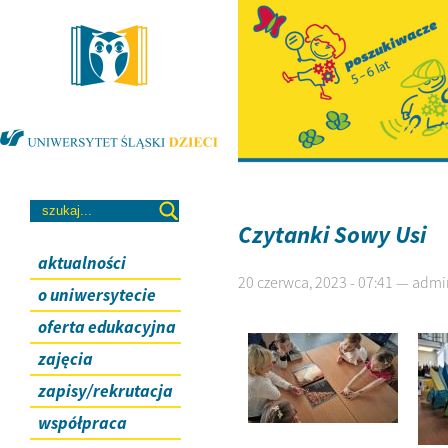
Czytanki Sowy Usi
aktualności
20 czerwca, 2023 - 07:41 — admi
o uniwersytecie
oferta edukacyjna
zajęcia
zapisy/rekrutacja
współpraca