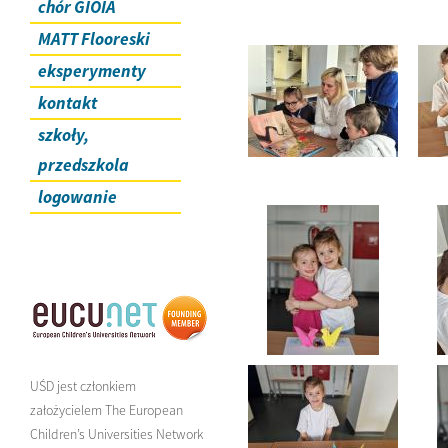
chór GIOIA
MATT Flooreski
eksperymenty
kontakt
szkoły,
przedszkola
logowanie
UŚD jest członkiem
założycielem The European
Children’s Universities Network