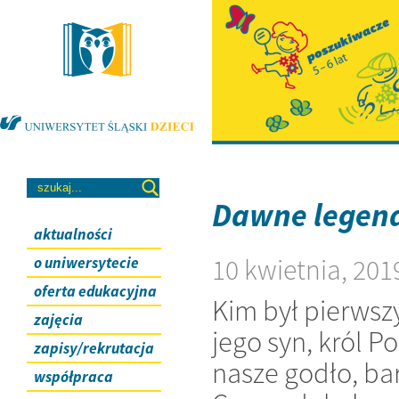
Dawne legend
aktualności
10 kwietnia, 201
o uniwersytecie
oferta edukacyjna
Kim był pierwsz
zajęcia
jego syn, król 
zapisy/rekrutacja
nasze godło, ba
współpraca