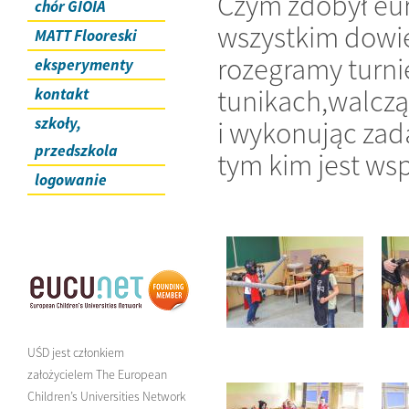
Czym zdobył eur
chór GIOIA
wszystkim dowiec
MATT Flooreski
rozegramy turni
eksperymenty
tunikach,walczą
kontakt
szkoły,
i wykonując za
przedszkola
tym kim jest wsp
logowanie
UŚD jest członkiem
założycielem The European
Children’s Universities Network