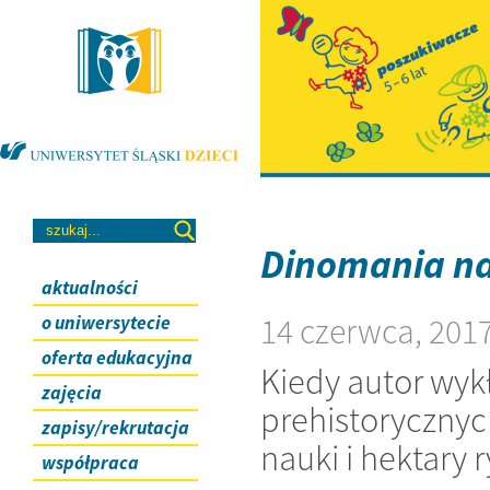
Dinomania n
aktualności
14 czerwca, 201
o uniwersytecie
oferta edukacyjna
Kiedy autor wyk
zajęcia
prehistorycznyc
zapisy/rekrutacja
nauki i hektary
współpraca