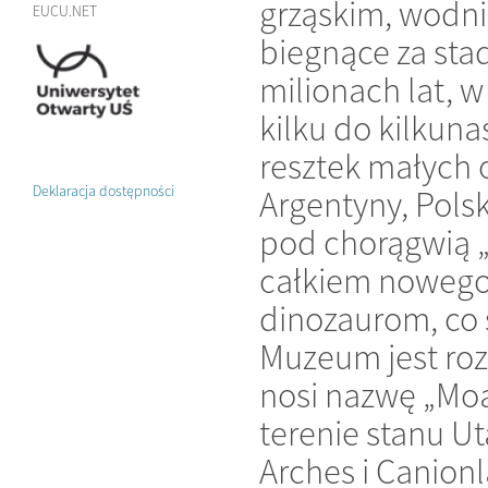
grząskim, wodnis
EUCU.NET
biegnące za sta
milionach lat, 
kilku do kilkun
resztek małych o
Deklaracja dostępności
Argentyny, Polsk
pod chorągwią „
całkiem nowego
dinozaurom, co 
Muzeum jest roz
nosi nazwę „Moa
terenie stanu 
Arches i Canionl