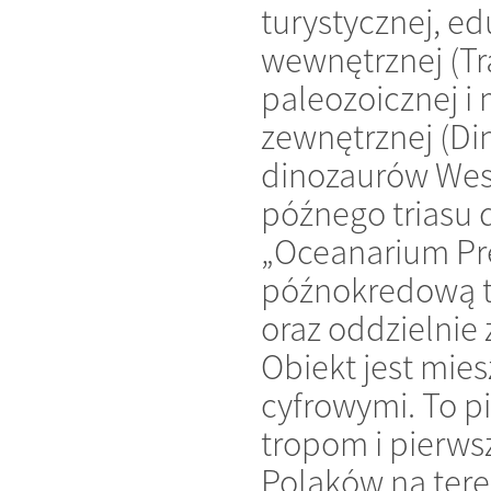
turystycznej, e
wewnętrznej (T
paleozoicznej i
zewnętrznej (Di
dinozaurów West
późnego triasu 
„Oceanarium Pre
późnokredową tr
oraz oddzielnie
Obiekt jest mie
cyfrowymi. To 
tropom i pierw
Polaków na tere