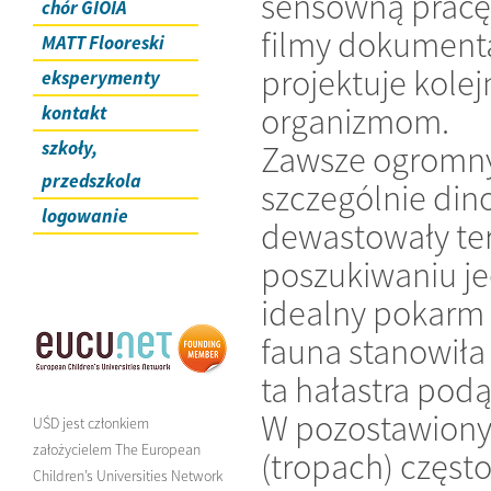
sensowną pracę. 
chór GIOIA
filmy dokumental
MATT Flooreski
projektuje kol
eksperymenty
organizmom.
kontakt
szkoły,
Zawsze ogromny 
przedszkola
szczególnie di
logowanie
dewastowały ter
poszukiwaniu je
idealny pokarm 
fauna stanowiła 
ta hałastra pod
W pozostawiony
UŚD jest członkiem
założycielem The European
(tropach) często
Children’s Universities Network