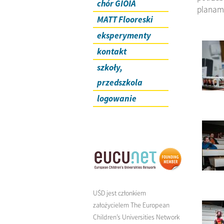
chór GIOIA
planami
MATT Flooreski
eksperymenty
kontakt
szkoły,
przedszkola
logowanie
UŚD jest członkiem
założycielem The European
Children’s Universities Network