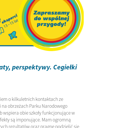
aty, perspektywy. Cegiełki
iem o kilkuletnich kontaktach ze
mi na obrzeżach Parku Narodowego
ób wspiera obie szkoły funkcjonujące w
yż efekty są imponujące. Mam ogromną
ych rezultatów oraz pragnę podzielić się