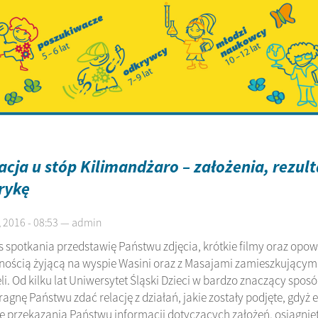
cja u stóp Kilimandżaro – założenia, rezult
rykę
 2016 - 08:53 — admin
 spotkania przedstawię Państwu zdjęcia, krótkie filmy oraz opow
nością żyjącą na wyspie Wasini oraz z Masajami zamieszkujący
i. Od kilku lat Uniwersytet Śląski Dzieci w bardzo znaczący spos
Pragnę Państwu zdać relację z działań, jakie zostały podjęte, gd
ę przekazania Państwu informacji dotyczących założeń, osiągnięt