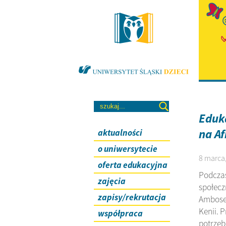
Eduka
na Af
aktualności
o uniwersytecie
8 marca,
oferta edukacyjna
Podczas
zajęcia
społecz
zapisy/rekrutacja
Ambosel
Kenii. 
współpraca
potrzeb