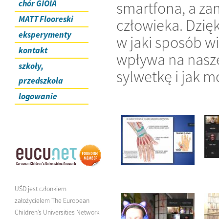
chór GIOIA
smartfona, a zam
MATT Flooreski
człowieka. Dzię
eksperymenty
w jaki sposób w
kontakt
wpływa na nasze
szkoły,
sylwetkę i jak 
przedszkola
logowanie
UŚD jest członkiem
założycielem The European
Children’s Universities Network