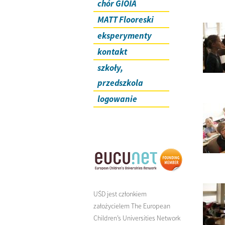
chór GIOIA
MATT Flooreski
eksperymenty
kontakt
szkoły,
przedszkola
logowanie
UŚD jest członkiem
założycielem The European
Children’s Universities Network