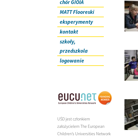
chór GIOIA
MATT Flooreski
eksperymenty
kontakt
szkoły,
przedszkola
logowanie
UŚD jest członkiem
założycielem The European
Children’s Universities Network