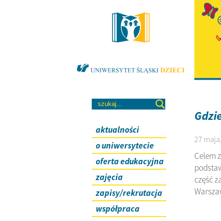
Gdzie
aktualności
27 maja,
o uniwersytecie
Celem z
oferta edukacyjna
podstaw
zajęcia
część z
Warsza
zapisy/rekrutacja
współpraca