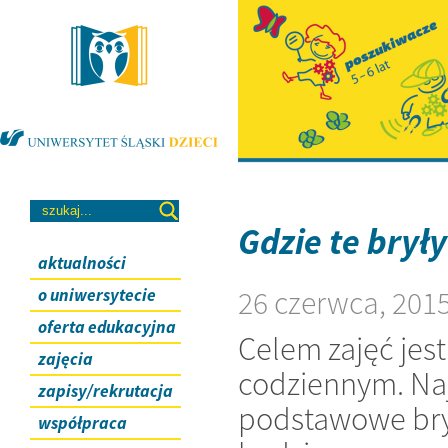
Gdzie te brył
aktualności
26 czerwca, 201
o uniwersytecie
oferta edukacyjna
Celem zajęć jes
zajęcia
codziennym. Na
zapisy/rekrutacja
podstawowe brył
współpraca