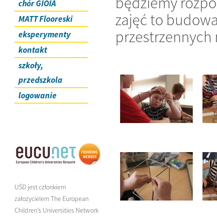
będziemy rozpoz
chór GIOIA
zajęć to budowan
MATT Flooreski
przestrzennych 
eksperymenty
kontakt
szkoły,
przedszkola
logowanie
UŚD jest członkiem
założycielem The European
Children’s Universities Network