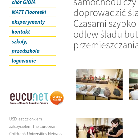
samochodu czy r
chór GIOIA
doprowadzić śla
MATT Flooreski
Czasami szybko 
eksperymenty
odlew śladu but
kontakt
szkoły,
przemieszczania
przedszkola
logowanie
UŚD jest członkiem
założycielem The European
Children’s Universities Network