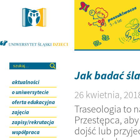
Jak badać ślad
aktualności
26 kwietnia, 201
o uniwersytecie
oferta edukacyjna
Traseologia to 
zajęcia
Przestępca, aby
zapisy/rekrutacja
dojść lub przyj
współpraca