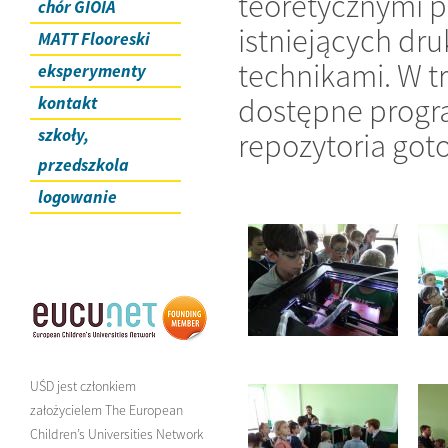
teoretycznymi 
chór GIOIA
istniejących dr
MATT Flooreski
technikami. W tr
eksperymenty
dostępne progr
kontakt
szkoły,
repozytoria got
przedszkola
logowanie
UŚD jest członkiem
założycielem The European
Children’s Universities Network