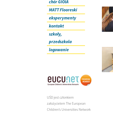
chór GIOIA
MATT Flooreski
eksperymenty
kontakt
szkoły,
przedszkola
logowanie
UŚD jest członkiem
założycielem The European
Children’s Universities Network