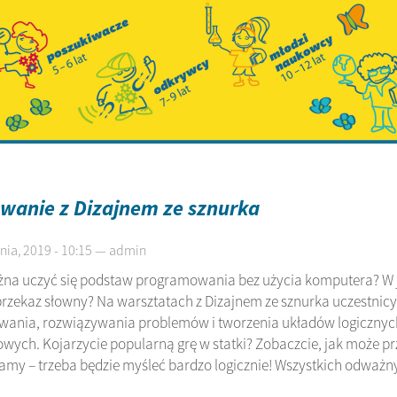
wanie z Dizajnem ze sznurka
nia, 2019 - 10:15 — admin
na uczyć się podstaw programowania bez użycia komputera? W j
przekaz słowny? Na warsztatach z Dizajnem ze sznurka uczestnic
ania, rozwiązywania problemów i tworzenia układów logicznych
wych. Kojarzycie popularną grę w statki? Zobaczcie, jak może pr
amy – trzeba będzie myśleć bardzo logicznie! Wszystkich odważ