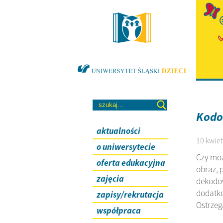
Kodo
aktualności
10 kwiet
o uniwersytecie
Czy moż
oferta edukacyjna
obraz, 
zajęcia
dekodow
dodatko
zapisy/rekrutacja
Ostrzeg
współpraca