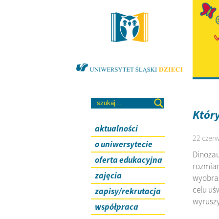
Który
aktualności
22 czerw
o uniwersytecie
Dinozau
oferta edukacyjna
rozmiar
zajęcia
wyobraz
celu uś
zapisy/rekrutacja
wyruszy
współpraca