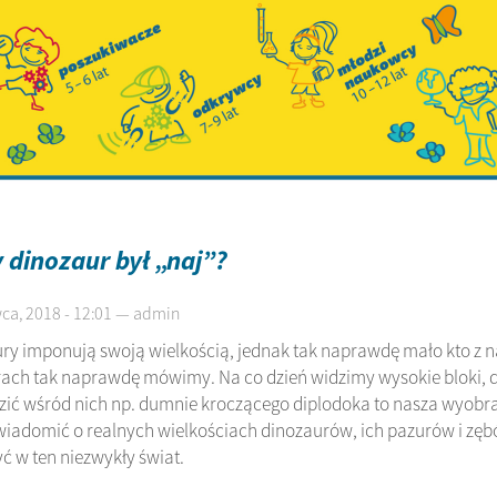
 dinozaur był „naj”?
ca, 2018 - 12:01 — admin
ry imponują swoją wielkością, jednak tak naprawdę mało kto z nas
ach tak naprawdę mówimy. Na co dzień widzimy wysokie bloki, d
ić wśród nich np. dumnie kroczącego diplodoka to nasza wyobra
wiadomić o realnych wielkościach dinozaurów, ich pazurów i zę
ć w ten niezwykły świat.