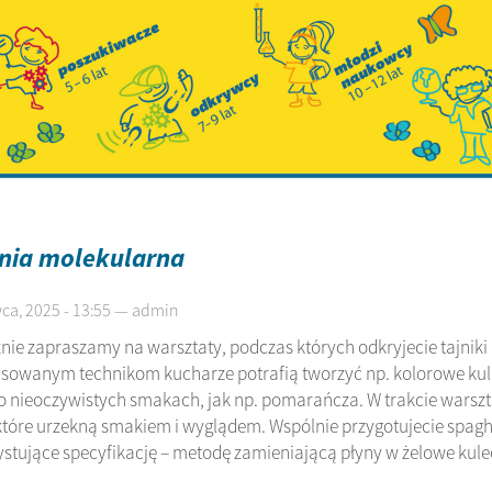
nia molekularna
ca, 2025 - 13:55 — admin
nie zapraszamy na warsztaty, podczas których odkryjecie tajniki 
owanym technikom kucharze potrafią tworzyć np. kolorowe kulki
o nieoczywistych smakach, jak np. pomarańcza. W trakcie warszta
 które urzekną smakiem i wyglądem. Wspólnie przygotujecie spagh
stujące specyfikację – metodę zamieniającą płyny w żelowe kul