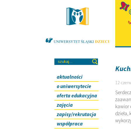
Kuch
aktualności
12 czerw
o uniwersytecie
Serdecz
oferta edukacyjna
zaawans
zajęcia
kawior 
dzieła,
zapisy/rekrutacja
wykorzy
współpraca