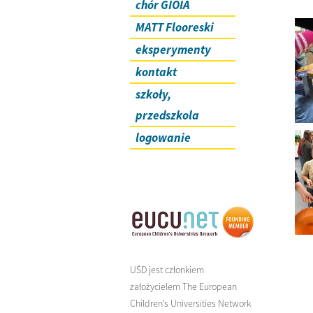
chór GIOIA
MATT Flooreski
eksperymenty
kontakt
szkoły,
przedszkola
logowanie
UŚD jest członkiem
założycielem The European
Children’s Universities Network