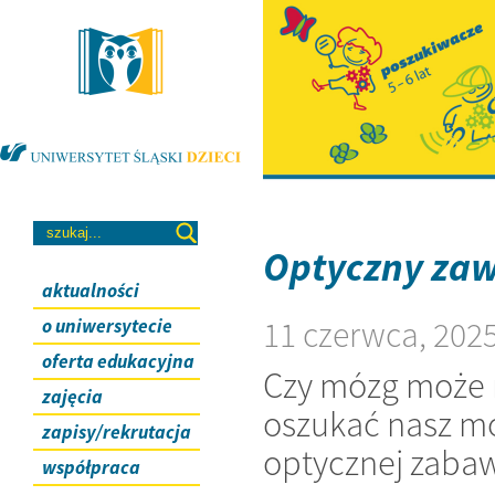
Optyczny zaw
aktualności
11 czerwca, 202
o uniwersytecie
oferta edukacyjna
Czy mózg może n
zajęcia
oszukać nasz m
zapisy/rekrutacja
optycznej zaba
współpraca