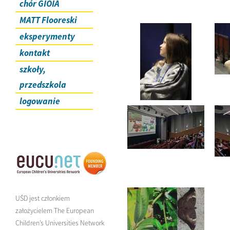
chór GIOIA
MATT Flooreski
eksperymenty
kontakt
szkoły,
przedszkola
logowanie
UŚD jest członkiem
założycielem The European
Children’s Universities Network