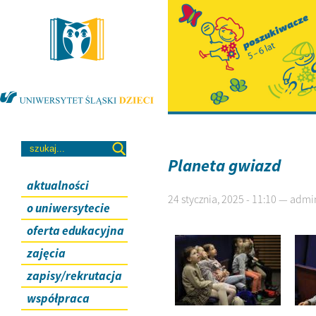
Planeta gwiazd
aktualności
24 stycznia, 2025 - 11:10 — admi
o uniwersytecie
oferta edukacyjna
zajęcia
zapisy/rekrutacja
współpraca