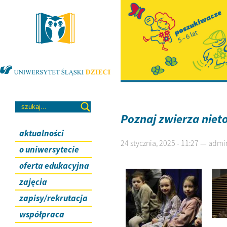
Poznaj zwierza niet
aktualności
24 stycznia, 2025 - 11:27 — admi
o uniwersytecie
oferta edukacyjna
zajęcia
zapisy/rekrutacja
współpraca