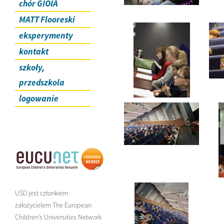
chór GIOIA
MATT Flooreski
eksperymenty
kontakt
szkoły,
przedszkola
logowanie
UŚD jest członkiem
założycielem The European
Children’s Universities Network