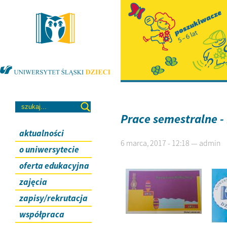
Prace semestralne -
aktualności
6 marca, 2017 - 12:18 — admin
o uniwersytecie
oferta edukacyjna
zajęcia
zapisy/rekrutacja
współpraca