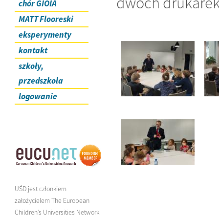
dwóch drukarek 
chór GIOIA
MATT Flooreski
eksperymenty
kontakt
szkoły,
przedszkola
logowanie
UŚD jest członkiem
założycielem The European
Children’s Universities Network