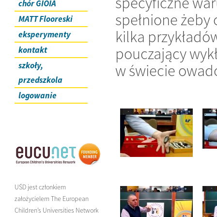
specyficzne war
chór GIOIA
spełnione żeby 
MATT Flooreski
kilka przykładó
eksperymenty
pouczający wykł
kontakt
szkoły,
w świecie owad
przedszkola
logowanie
UŚD jest członkiem
założycielem The European
Children’s Universities Network