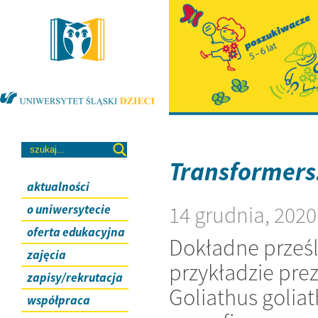
Transformers
aktualności
14 grudnia, 2020
o uniwersytecie
oferta edukacyjna
Dokładne prześ
zajęcia
przykładzie pre
zapisy/rekrutacja
Goliathus golia
współpraca