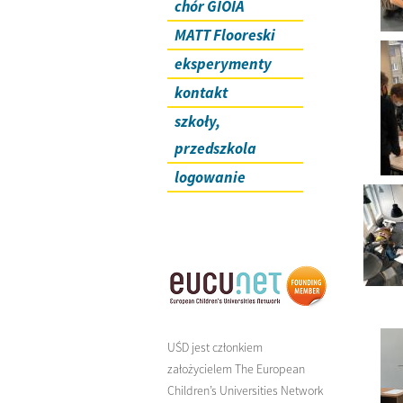
chór GIOIA
MATT Flooreski
eksperymenty
kontakt
szkoły,
przedszkola
logowanie
UŚD jest członkiem
założycielem The European
Children’s Universities Network