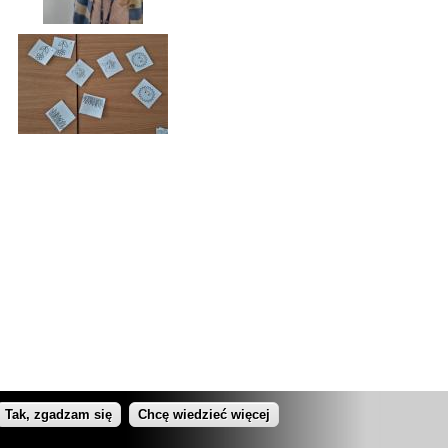
Tak, zgadzam się
Chcę wiedzieć więcej