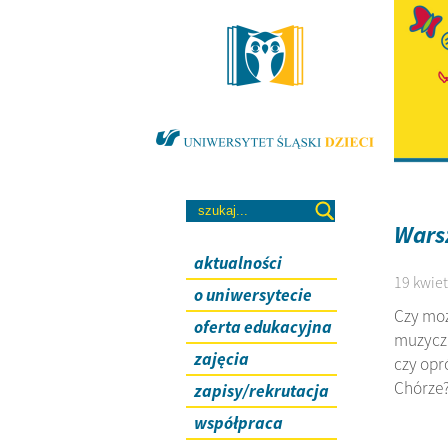
Wars
aktualności
19 kwiet
o uniwersytecie
Czy moż
oferta edukacyjna
muzyczn
zajęcia
czy opr
Chórze
zapisy/rekrutacja
współpraca