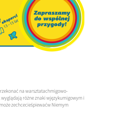
przekonać na warsztatachmigowo-
ak wyglądają różne znaki wjęzykumigowym i
u. A może zechcecieśpiewaćw Niemym