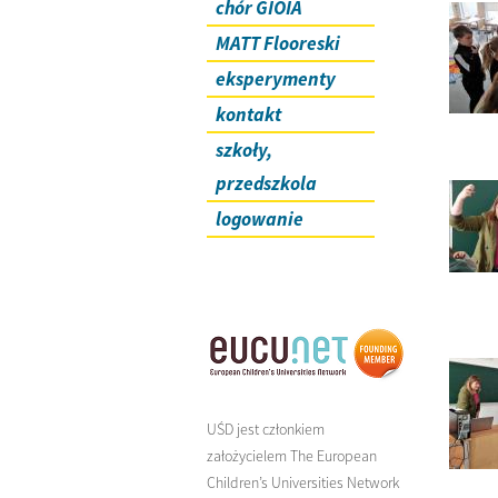
chór GIOIA
MATT Flooreski
eksperymenty
kontakt
szkoły,
przedszkola
logowanie
UŚD jest członkiem
założycielem The European
Children’s Universities Network