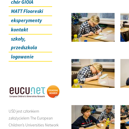
chór GIOIA
MATT Flooreski
eksperymenty
kontakt
szkoły,
przedszkola
logowanie
UŚD jest członkiem
założycielem The European
Children’s Universities Network