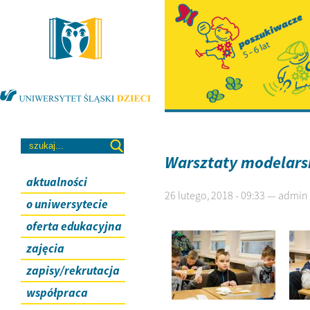
Warsztaty modelars
aktualności
26 lutego, 2018 - 09:33 — admin
o uniwersytecie
oferta edukacyjna
zajęcia
zapisy/rekrutacja
współpraca