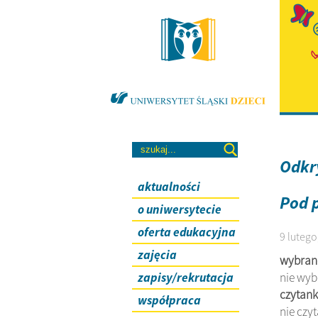
Odkr
aktualności
Pod 
o uniwersytecie
oferta edukacyjna
9 lutego
zajęcia
wybran
zapisy/rekrutacja
nie wy
czytank
współpraca
nie czy