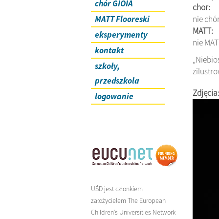
chór GIOIA
chor:
MATT Flooreski
nie chó
MATT:
eksperymenty
nie MAT
kontakt
„Niebio
szkoły,
zilustr
przedszkola
Zdjęcia
logowanie
UŚD jest członkiem
założycielem The European
Children’s Universities Network