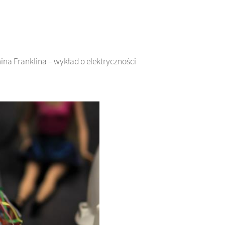
ina Franklina – wykład o elektryczności