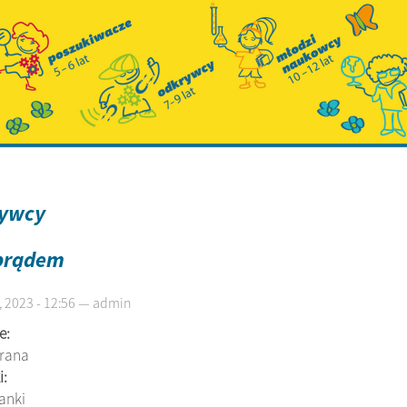
ywcy
prądem
, 2023 - 12:56 — admin
e:
brana
i:
tanki