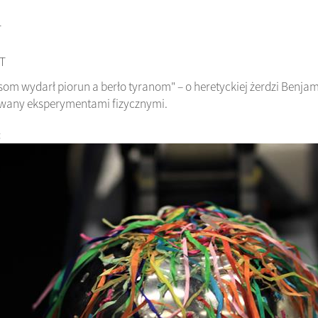
r
T
som wydarł piorun a berło tyranom" – o heretyckiej żerdzi Benjam
owany eksperymentami fizycznymi.
: