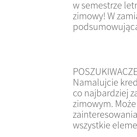
w semestrze let
zimowy! W zamia
podsumowującą (
POSZUKIWACZ
Namalujcie kred
co najbardziej 
zimowym. Może 
zainteresowania
wszystkie elemen