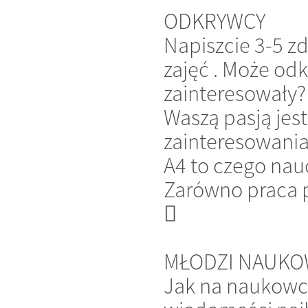
ODKRYWCY
Napiszcie 3-5 z
zajęć . Może odk
zainteresowały?
Waszą pasją jes
zainteresowania
A4 to czego nau
Zarówno praca 

MŁODZI NAUKO
Jak na naukowcó