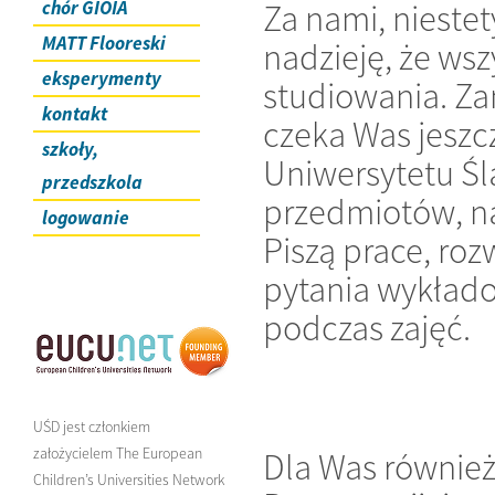
chór GIOIA
Za nami, nieste
MATT Flooreski
nadzieję, że wsz
eksperymenty
studiowania. Za
kontakt
czeka Was jeszc
szkoły,
Uniwersytetu Śl
przedszkola
przedmiotów, na
logowanie
Piszą prace, ro
pytania wykłado
podczas zajęć.
UŚD jest członkiem
założycielem The European
Dla Was również
Children’s Universities Network