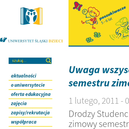
Uwaga wszyscy
aktualności
semestru zi
o uniwersytecie
oferta edukacyjna
1 lutego, 2011 -
zajęcia
Drodzy Studenci
zapisy/rekrutacja
zimowy semestr 
współpraca