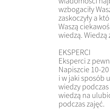
wiadomości najb
wzbogaciły Wasz
zaskoczyły a któ
Waszą ciekawość
wiedzą. Wiedzą z
EKSPERCI
Eksperci z pewn
Napiszcie 10-20
i w jaki sposób
wiedzy podczas 
wiedzą na ulubi
podczas zajęć.