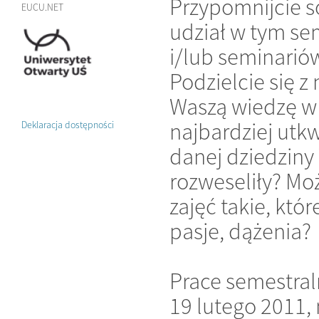
Przypomnijcie so
EUCU.NET
udział w tym se
i/lub seminarió
Podzielcie się 
Waszą wiedzę w 
najbardziej utk
Deklaracja dostępności
danej dziedziny
rozweseliły? Mo
zajęć takie, któ
pasje, dążenia?
Prace semestral
19 lutego 2011, 