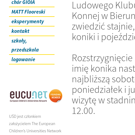
chór GIOIA
Ludowego Klubu 
MATT Flooreski
Konnej w Bierun
eksperymenty
zwiedzić stajnie
kontakt
koniki i pojeździ
szkoły,
przedszkola
Rozstrzygnięcie
logowanie
imię konika nas
najbliższą sobo
poniedziałek i j
wizytę w stadni
12.00.
UŚD jest członkiem
założycielem The European
Children’s Universities Network