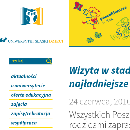
Wizyta w sta
aktualności
najładniejsze
o uniwersytecie
oferta edukacyjna
24 czerwca, 201
zajęcia
Wszystkich Posz
zapisy/rekrutacja
rodzicami zapra
współpraca