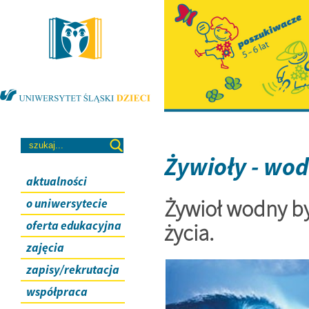
Żywioły - wo
aktualności
Żywioł wodny by
o uniwersytecie
oferta edukacyjna
życia.
zajęcia
zapisy/rekrutacja
współpraca