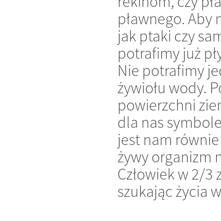
rekinom, czy pł
pławnego. Aby 
jak ptaki czy sa
potrafimy już p
Nie potrafimy je
żywiołu wody. P
powierzchni zie
dla nas symbole
jest nam równie
żywy organizm na
Człowiek w 2/3 
szukając życia 