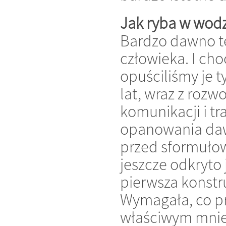
Jak ryba w wodz
Bardzo dawno t
człowieka. I cho
opuściliśmy je t
lat, wraz z rozw
komunikacji i t
opanowania daw
przed sformuło
jeszcze odkryto 
pierwsza konstr
Wymagała, co pr
właściwym mniej