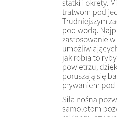
statki i okręty.
tratwom pod je
Trudniejszym z
pod wodą. Najpr
zastosowanie w
umożliwiających
jak robią to ry
powietrzu, dzię
poruszają się b
pływaniem pod w
Siła nośna pozw
samolotom pozw