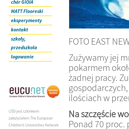
chór GIOIA
MATT Flooreski
eksperymenty
kontakt
FOTO EAST NE
szkoły,
przedszkola
Zużywamy jej mn
logowanie
pokarmem około 
żadnej pracy. Z
gospodarczych,
ilościach w prz
Na szczęście wo
UŚD jest członkiem
założycielem The European
Ponad 70 proc. 
Children’s Universities Network