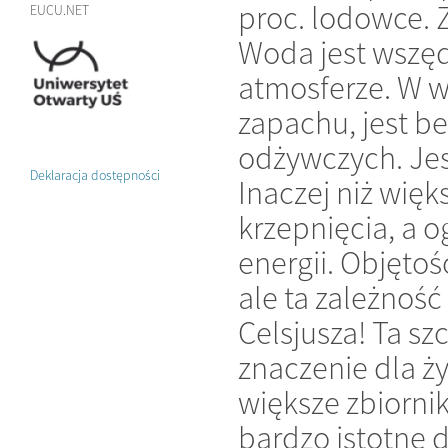
proc. lodowce. 
EUCU.NET
Woda jest wszędz
atmosferze. W w
zapachu, jest b
odżywczych. Jes
Deklaracja dostępności
Inaczej niż więk
krzepnięcia, a o
energii. Objęto
ale ta zależnoś
Celsjusza! Ta s
znaczenie dla ży
większe zbiorni
bardzo istotne 