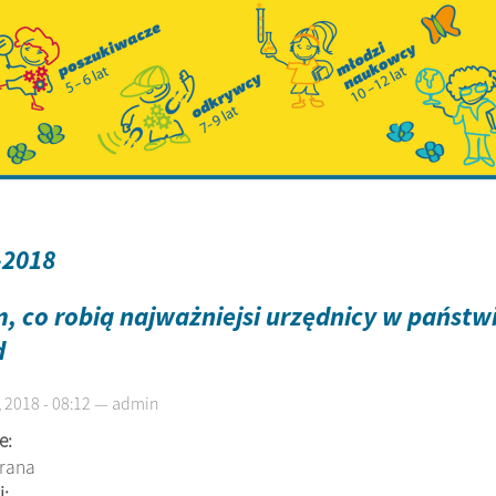
-2018
, co robią najważniejsi urzędnicy w państwie
d
 2018 - 08:12 — admin
e:
brana
i: