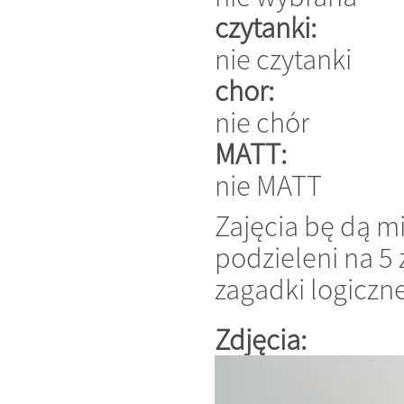
czytanki:
nie czytanki
chor:
nie chór
MATT:
nie MATT
Zajęcia bę dą mi
podzieleni na 5
zagadki logicz
Zdjęcia: