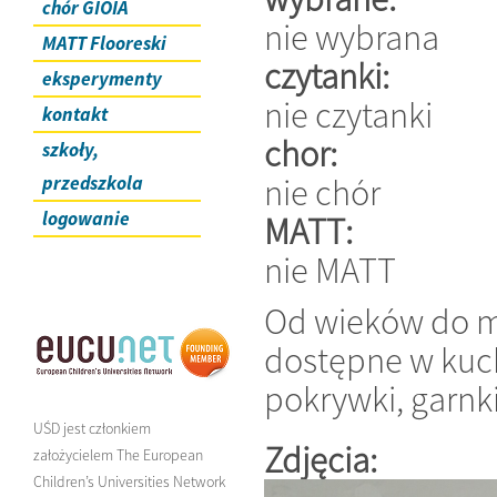
chór GIOIA
nie wybrana
MATT Flooreski
czytanki:
eksperymenty
nie czytanki
kontakt
chor:
szkoły,
nie chór
przedszkola
logowanie
MATT:
nie MATT
Od wieków do m
dostępne w kuchn
pokrywki, garnki.
UŚD jest członkiem
Zdjęcia:
założycielem The European
Children’s Universities Network