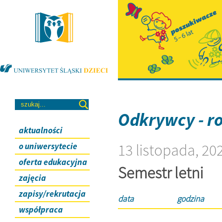
Odkrywcy - r
aktualności
13 listopada, 20
o uniwersytecie
oferta edukacyjna
Semestr letni
zajęcia
zapisy/rekrutacja
data
godzina
współpraca