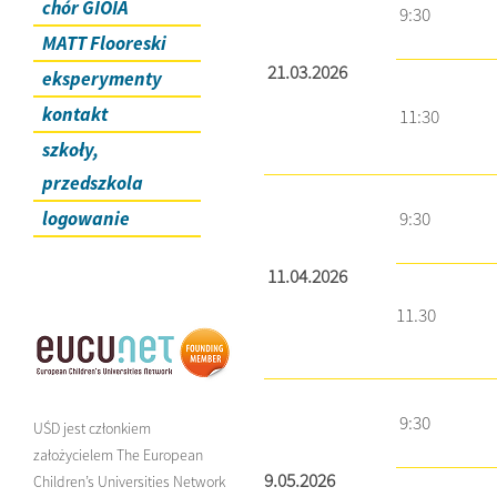
chór GIOIA
9:30
MATT Flooreski
21.03.2026
eksperymenty
kontakt
11:30
szkoły,
przedszkola
logowanie
9:30
11.04.2026
11.30
9:30
UŚD jest członkiem
założycielem The European
9.05.2026
Children’s Universities Network