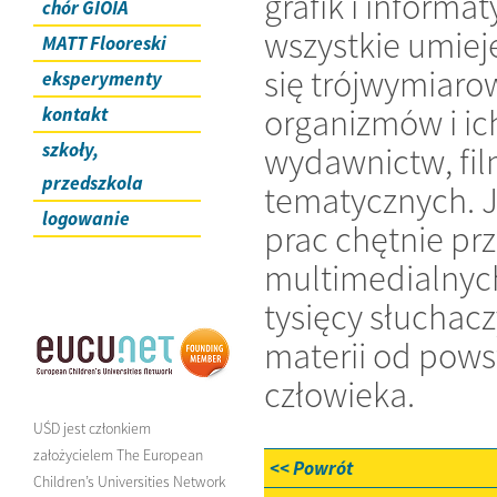
grafik i informa
chór GIOIA
wszystkie umiej
MATT Flooreski
się trójwymiaro
eksperymenty
organizmów i ic
kontakt
szkoły,
wydawnictw, fil
przedszkola
tematycznych. J
logowanie
prac chętnie pr
multimedialnych
tysięcy słuchac
materii od pows
człowieka.
UŚD jest członkiem
założycielem The European
<< Powrót
Children’s Universities Network