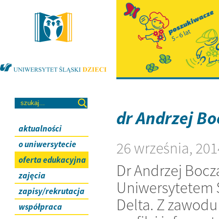
dr Andrzej B
aktualności
26 września, 201
o uniwersytecie
oferta edukacyjna
Dr Andrzej Bocza
zajęcia
Uniwersytetem 
zapisy/rekrutacja
Delta. Z zawodu
współpraca