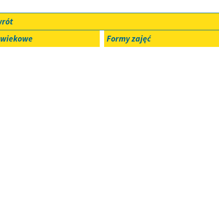
wrót
 wiekowe
Formy zajęć