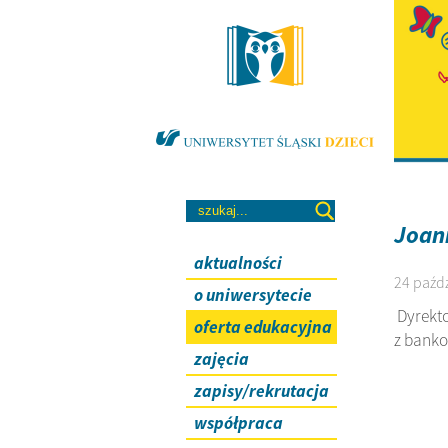
Joan
aktualności
24 paźdz
o uniwersytecie
Dyrekto
oferta edukacyjna
z banko
zajęcia
zapisy/rekrutacja
współpraca