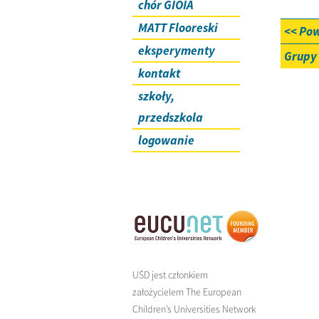
chór GIOIA
MATT Flooreski
<< Po
eksperymenty
Grupy
kontakt
szkoły,
przedszkola
logowanie
UŚD jest członkiem
założycielem The European
Children’s Universities Network