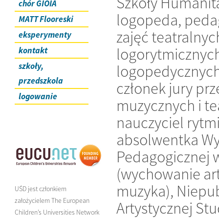
Szkoły Humanit
chór GIOIA
logopeda, pedag
MATT Flooreski
zajęć teatralny
eksperymenty
logorytmicznych
kontakt
szkoły,
logopedycznych,
przedszkola
członek jury pr
logowanie
muzycznych i te
nauczyciel rytmi
absolwentka Wy
Pedagogicznej 
(wychowanie art
muzyka), Niepub
UŚD jest członkiem
założycielem The European
Artystycznej St
Children’s Universities Network