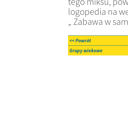
tego miksu, pows
logopedia na we
„ Zabawa w samo
<< Powrót
Grupy wiekowe