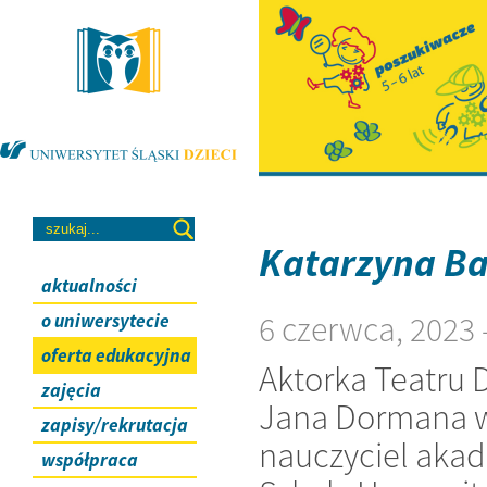
Katarzyna Ba
aktualności
6 czerwca, 2023
o uniwersytecie
oferta edukacyjna
Aktorka Teatru D
zajęcia
Jana Dormana w
zapisy/rekrutacja
nauczyciel akad
współpraca