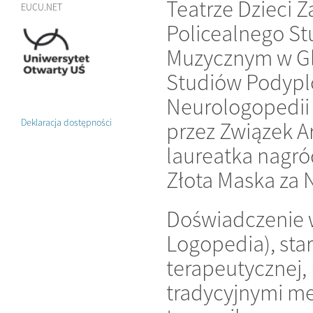
Teatrze Dzieci Z
EUCU.NET
Policealnego St
Muzycznym w Gli
Studiów Podypl
Neurologopedii 
Deklaracja dostępności
przez Związek A
laureatka nagró
Złota Maska za N
Doświadczenie w
Logopedia), sta
terapeutycznej, 
tradycyjnymi m