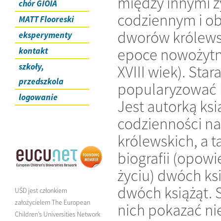
między innymi 
chór GIOIA
codziennym i o
MATT Flooreski
dworów królews
eksperymenty
epoce nowożytne
kontakt
szkoły,
XVIII wiek). Stara
przedszkola
popularyzować h
logowanie
Jest autorką ksi
codzienności n
królewskich, a t
biografii (opowi
życiu) dwóch ksi
dwóch książąt. S
UŚD jest członkiem
założycielem The European
nich pokazać nie
Children’s Universities Network