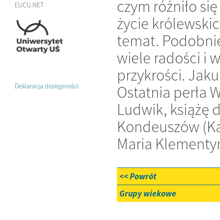
czym różniło si
EUCU.NET
życie królewski
temat. Podobnie
wiele radości i 
przykrości. Jak
Deklaracja dostępności
Ostatnia perła 
Ludwik, książę d
Kondeuszów (Kat
Maria Klementyn
<< Powrót
Grupy wiekowe