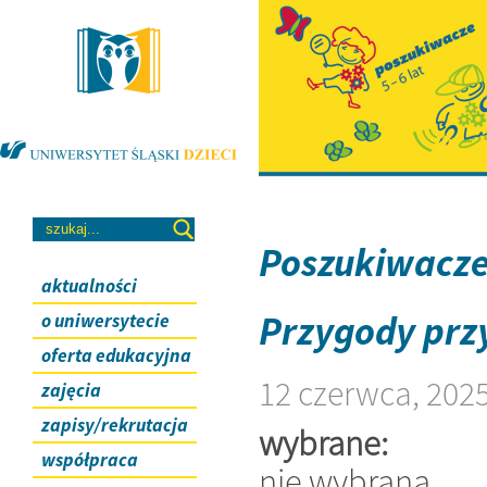
Poszukiwacz
aktualności
Przygody przy
o uniwersytecie
oferta edukacyjna
12 czerwca, 202
zajęcia
zapisy/rekrutacja
wybrane:
współpraca
nie wybrana