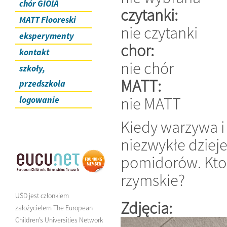
chór GIOIA
czytanki:
MATT Flooreski
nie czytanki
eksperymenty
chor:
kontakt
nie chór
szkoły,
MATT:
przedszkola
nie MATT
logowanie
Kiedy warzywa i 
niezwykłe dziej
pomidorów. Kto 
rzymskie?
UŚD jest członkiem
Zdjęcia:
założycielem The European
Children’s Universities Network