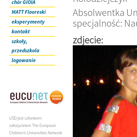
chór GIOIA
Absolwentka Uni
MATT Flooreski
specjalność: Nau
eksperymenty
kontakt
zdjecie:
szkoły,
przedszkola
logowanie
UŚD jest członkiem
założycielem The European
Children’s Universities Network