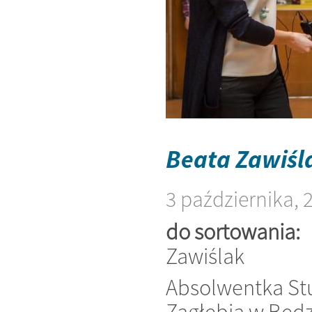
Beata Zawiśl
3 października, 
do sortowania:
Zawiślak
Absolwentka Stu
Zagłębia w Będzi