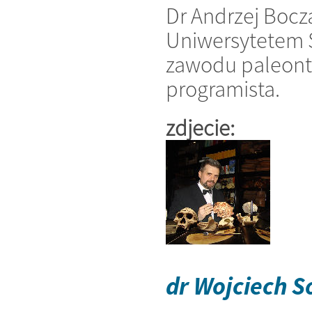
Dr Andrzej Bocza
Uniwersytetem Ś
zawodu paleonto
programista.
zdjecie:
dr Wojciech S