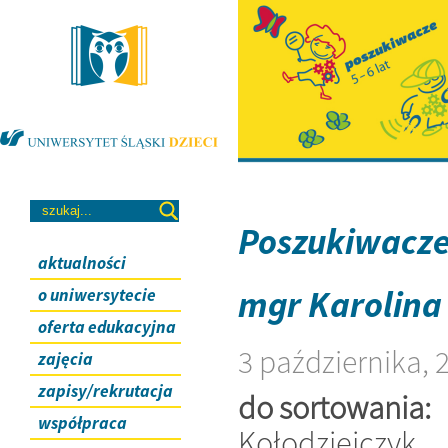
Poszukiwacz
aktualności
mgr Karolina
o uniwersytecie
oferta edukacyjna
3 października, 
zajęcia
zapisy/rekrutacja
do sortowania:
współpraca
Kołodziejczyk