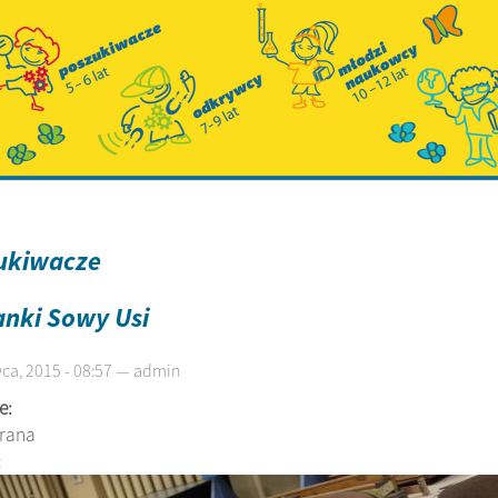
ukiwacze
anki Sowy Usi
ca, 2015 - 08:57 — admin
e:
brana
: