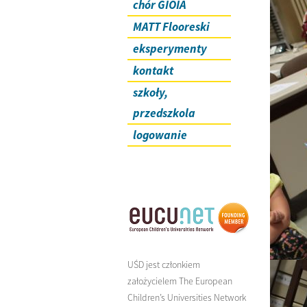
chór GIOIA
MATT Flooreski
eksperymenty
kontakt
szkoły,
przedszkola
logowanie
UŚD jest członkiem
założycielem The European
Children’s Universities Network