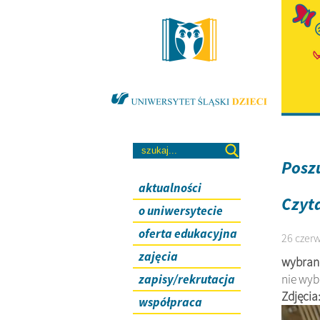
Posz
aktualności
Czyt
o uniwersytecie
oferta edukacyjna
26 czerw
zajęcia
wybran
zapisy/rekrutacja
nie wy
Zdjęcia
współpraca