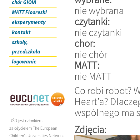
chór GIOIA
nie wybrana
MATT Flooreski
czytanki:
eksperymenty
nie czytanki
kontakt
chor:
szkoły,
nie chór
przedszkola
logowanie
MATT:
nie MATT
Co robi robot? 
Heart’a? Dlaczeg
wspólnego ma sz
UŚD jest członkiem
Zdjęcia:
założycielem The European
Children’s Universities Network