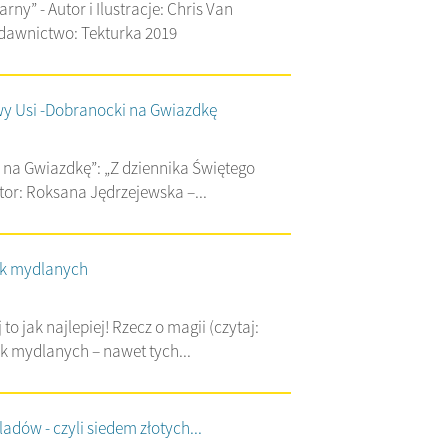
rny” - Autor i Ilustracje: Chris Van
ydawnictwo: Tekturka 2019
wy Usi -Dobranocki na Gwiazdkę
 na Gwiazdkę”: „Z dziennika Świętego
tor: Roksana Jędrzejewska –...
ek mydlanych
to jak najlepiej! Rzecz o magii (czytaj:
ek mydlanych – nawet tych...
ladów - czyli siedem złotych...