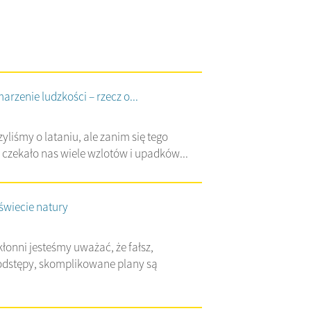
rzenie ludzkości – rzecz o...
liśmy o lataniu, ale zanim się tego
czekało nas wiele wzlotów i upadków...
świecie natury
łonni jesteśmy uważać, że fałsz,
odstępy, skomplikowane plany są