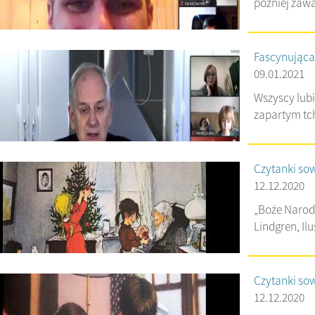
później zawa
Fascynująca
09.01.2021
Wszyscy lub
zapartym tch
Czytanki sow
12.12.2020
„Boże Narodz
Lindgren, Ilu
Czytanki sow
12.12.2020