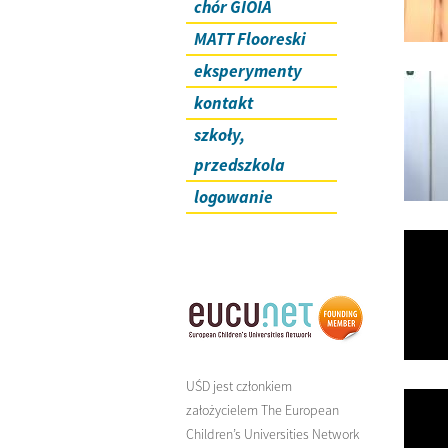
chór GIOIA
MATT Flooreski
eksperymenty
kontakt
szkoły,
przedszkola
logowanie
UŚD jest członkiem
założycielem The European
Children’s Universities Network