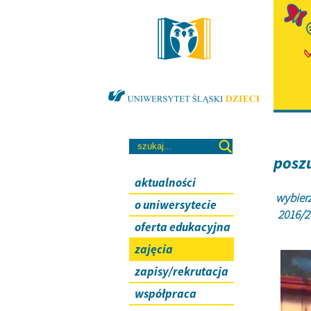
poszu
aktualności
wybierz
o uniwersytecie
2016/
oferta edukacyjna
zajęcia
zapisy/rekrutacja
współpraca