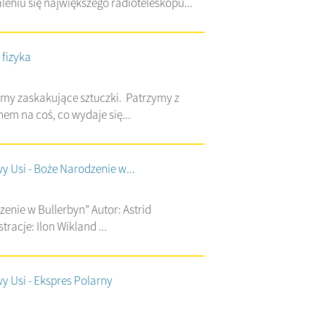
leniu się największego radioteleskopu...
 fizyka
imy zaskakujące sztuczki. Patrzymy z
em na coś, co wydaje się...
y Usi - Boże Narodzenie w...
enie w Bullerbyn” Autor: Astrid
stracje: Ilon Wikland ...
y Usi - Ekspres Polarny