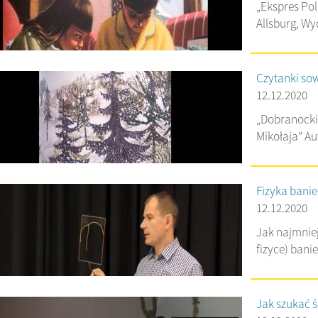
„Ekspres Pola
Allsburg, W
Czytanki so
12.12.2020
„Dobranocki
Mikołaja” Au
Fizyka bani
12.12.2020
Jak najmniej 
fizyce) bani
Jak szukać ś