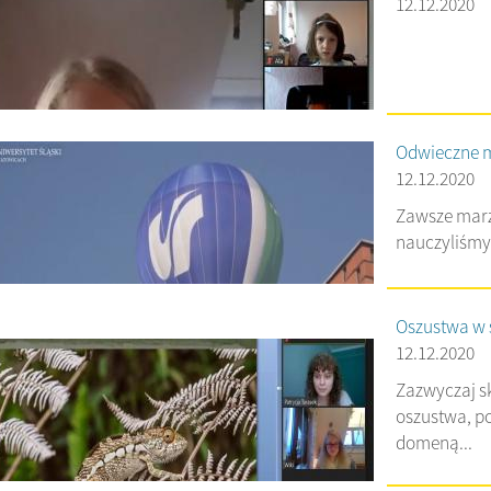
12.12.2020
Odwieczne ma
12.12.2020
Zawsze marzy
nauczyliśmy 
Oszustwa w 
12.12.2020
Zazwyczaj sk
oszustwa, p
domeną...