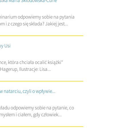
istka Maria Skłodowska-Curie
inarium odpowiemy sobie na pytania
m i z czego się składa? Jakiej jest...
wy Usi
ce, która chciała ocalić książki”
Hagerup, Ilustracje: Lisa...
 natarciu, czyli o wpływie...
ładu odpowiemy sobie na pytanie, co
umysłem i ciałem, gdy człowiek...