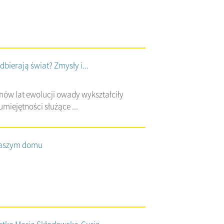
bierają świat? Zmysły i...
nów lat ewolucji owady wykształciły
miejętności służące ...
aszym domu