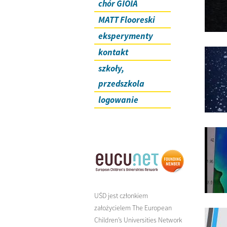
chór GIOIA
MATT Flooreski
eksperymenty
kontakt
szkoły,
przedszkola
logowanie
UŚD jest członkiem
założycielem The European
Children’s Universities Network