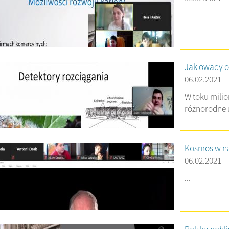
Jak owady od
06.02.2021
W toku milio
różnorodne u
Kosmos w n
06.02.2021
...