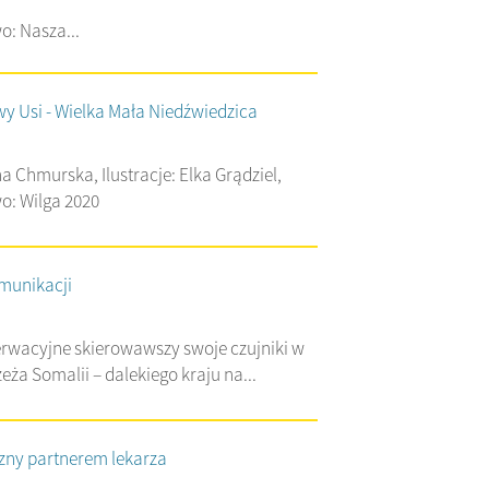
: Nasza...
y Usi - Wielka Mała Niedźwiedzica
na Chmurska, Ilustracje: Elka Grądziel,
: Wilga 2020
munikacji
erwacyjne skierowawszy swoje czujniki w
eża Somalii – dalekiego kraju na...
zny partnerem lekarza