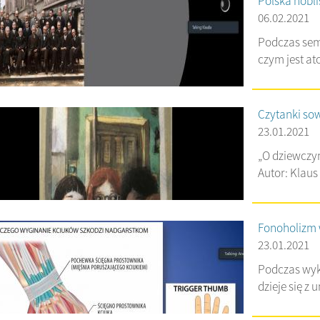
Polska nobl
06.02.2021
Podczas sem
czym jest ato
Czytanki so
23.01.2021
„O dziewczyn
Autor: Klaus 
Fonoholizm w
23.01.2021
Podczas wyk
dzieje się z 