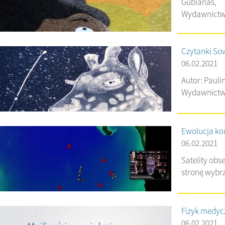
Gubianas,
Wydawnictwo
Czytanki Sow
06.02.2021
Autor: Pauli
Wydawnictwo
Ewolucja ko
06.02.2021
Satelity obs
stronę wybrz
Fizyk medyc
06.02.2021