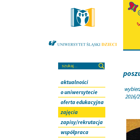
poszu
aktualności
wybierz
o uniwersytecie
2016/
oferta edukacyjna
zajęcia
zapisy/rekrutacja
współpraca