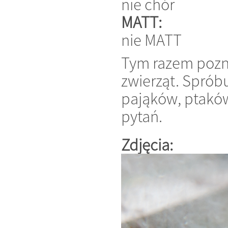
nie chór
MATT:
nie MATT
Tym razem pozna
zwierząt. Sprób
pająków, ptakó
pytań.
Zdjęcia: