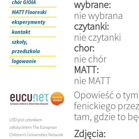
wybrane:
chór GIOIA
MATT Flooreski
nie wybrana
eksperymenty
czytanki:
kontakt
nie czytanki
szkoły,
chor:
przedszkola
nie chór
logowanie
MATT:
nie MATT
Opowieść o tym, 
fenickiego prze
tam, gdzie to bę
UŚD jest członkiem
założycielem The European
Zdjęcia:
Children’s Universities Network